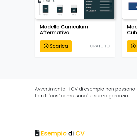
Modello Curriculum
Mod
Affermativo
Cub
Scarica
GRATUITO
Avvertimento
: I CV di esempio non possono ess
forniti "così come sono" e senza garanzia.
Esempio
di
CV