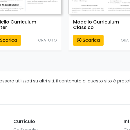
ello Curriculum
Modello Curriculum
ter
Classico
Scarica
Scarica
GRATUITO
GRA
ere utilizzati su altri siti. Il contenuto di questo sito è prote
Currículo
In
Cv Semplici
Co