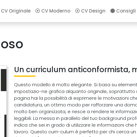
CV Originale
CV Moderno
CV Design
Consigli
ioso
Un curriculum anticonformista, m
Questo modello è molto elegante. Si basa su elementi 
impostazio-ne grafica alquanto originale, soprattutto ne
pagina hai la possibilità di esprimere le motivazioni c
candidatura, un ottimo modo per rafforzare una doman
molto ben organizzata, e riesce a rendere le informazi
leggibili. La messa in parallelo del tuo background pr
indica che sei in grado di utilizzare le informazioni che 
lavoro. Questo curri-culum è perfetto per chi cerca un 