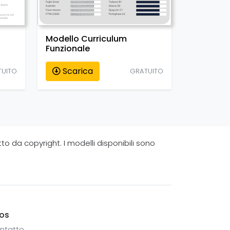
Modello Curriculum
Funzionale
Scarica
TUITO
GRATUITO
tto da copyright. I modelli disponibili sono
fos
ntatto