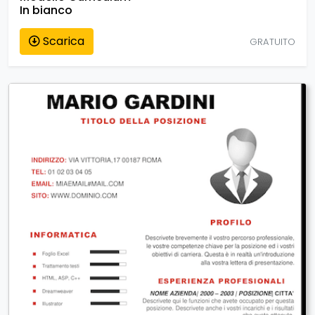
In bianco
Scarica
GRATUITO