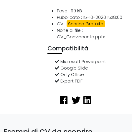
Peso : 99 kB
Pubblicato : 15-10-2020 15:18:00
CV :
Scarica Gratuito
None di file :
CV_Convincente.pptx
Compatibilità
Microsoft Powerpoint
Google Slide
Only Office
Export PDF
Esempi di CV da scoprire